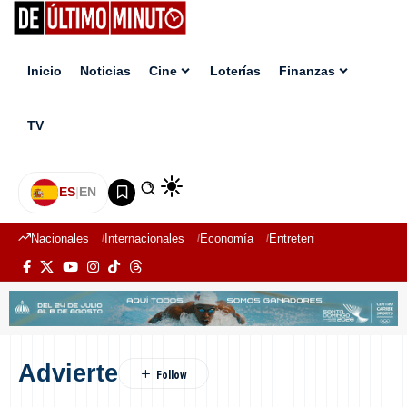
Inicio
Noticias
Cine
Loterías
Finanzas
TV
ES
|
EN
Nacionales
Internacionales
Economía
Entretenimiento
Deport
Advierte