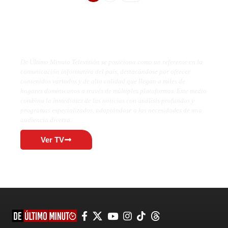
De Último Minuto TV
De Último Minuto Televisión se posiciona como un referente en la
comunicación informativa del país, destacándose por ofrecer
contenidos variados y de alta calidad que llegan a miles de
hogares dominicanos a través de múltiples plataformas. Este medio
combina la inmediatez de las noticias con análisis profundos y
programas especializados, adaptándose a las necesidades de una
audiencia diversa.
Ver TV