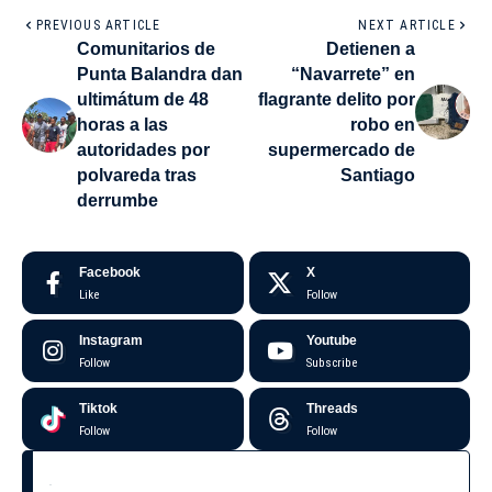
PREVIOUS ARTICLE
NEXT ARTICLE
Comunitarios de
Detienen a
Punta Balandra dan
“Navarrete” en
ultimátum de 48
flagrante delito por
horas a las
robo en
autoridades por
supermercado de
polvareda tras
Santiago
derrumbe
Facebook
X
Like
Follow
Instagram
Youtube
Follow
Subscribe
Tiktok
Threads
Follow
Follow