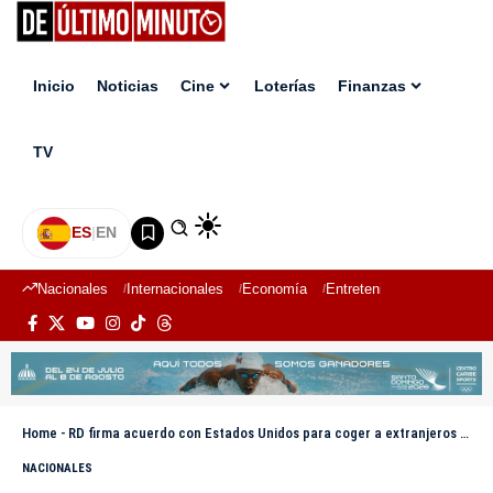
Inicio
Noticias
Cine
Loterías
Finanzas
TV
ES
|
EN
Nacionales
Internacionales
Economía
Entretenimiento
Deport
Home
-
RD firma acuerdo con Estados Unidos para coger a extranjeros en tránsito, menos a haitianos
NACIONALES