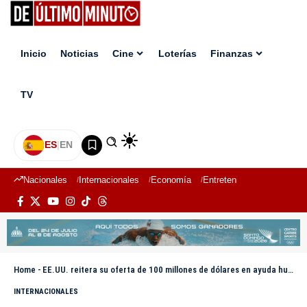
Inicio
Noticias
Cine
Loterías
Finanzas
TV
ES
|
EN
Nacionales
Internacionales
Economía
Entretenimiento
Deport
Home
-
EE.UU. reitera su oferta de 100 millones de dólares en ayuda humanitaria para Cuba
INTERNACIONALES