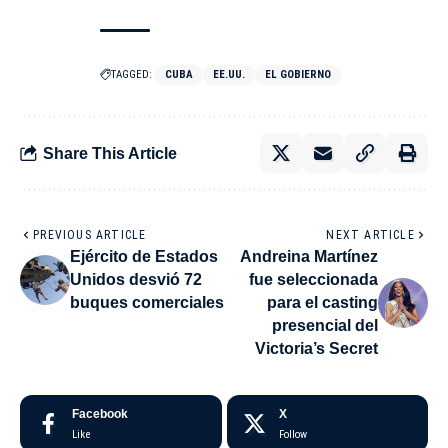
TAGGED:
CUBA
EE.UU.
EL GOBIERNO
Share This Article
PREVIOUS ARTICLE
NEXT ARTICLE
Ejército de Estados
Andreina Martínez
Unidos desvió 72
fue seleccionada
buques comerciales
para el casting
presencial del
Victoria’s Secret
Facebook
X
Like
Follow