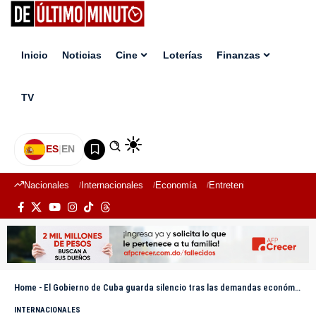
Inicio
Noticias
Cine
Loterías
Finanzas
TV
ES
|
EN
Nacionales
Internacionales
Economía
Entretenimiento
Deport
Home
-
El Gobierno de Cuba guarda silencio tras las demandas económicas y de seguridad de EE.UU.
INTERNACIONALES