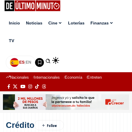
Inicio
Noticias
Cine
Loterías
Finanzas
TV
ES
|
EN
Nacionales
Internacionales
Economía
Entretenimiento
Deport
Crédito