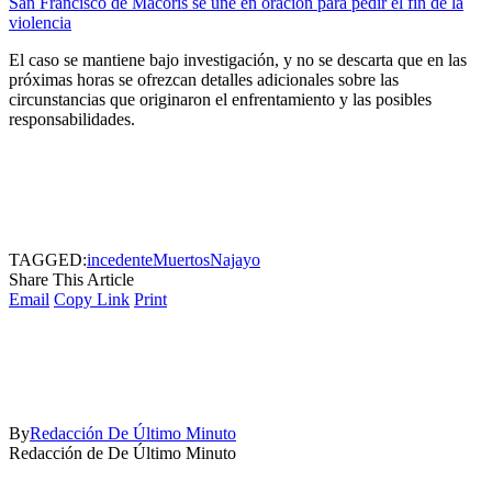
San Francisco de Macorís se une en oración para pedir el fin de la
violencia
El caso se mantiene bajo investigación, y no se descarta que en las
próximas horas se ofrezcan detalles adicionales sobre las
circunstancias que originaron el enfrentamiento y las posibles
responsabilidades.
TAGGED:
incedente
Muertos
Najayo
Share This Article
Email
Copy Link
Print
By
Redacción De Último Minuto
Redacción de De Último Minuto