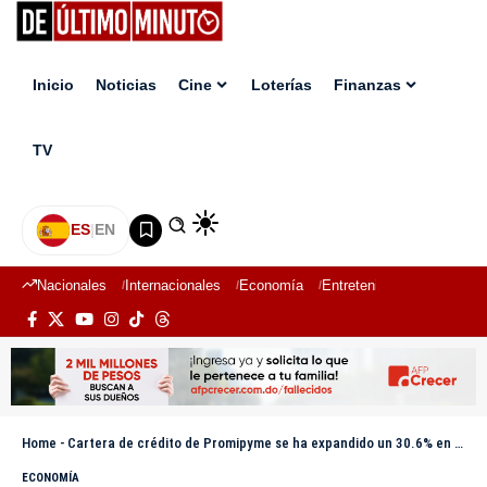
Inicio
Noticias
Cine
Loterías
Finanzas
TV
ES
|
EN
Nacionales
Internacionales
Economía
Entretenimiento
Deport
Home
-
Cartera de crédito de Promipyme se ha expandido un 30.6% en últimos dos años
ECONOMÍA