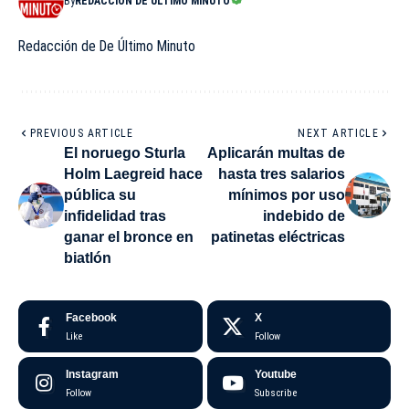
By
REDACCIÓN DE ÚLTIMO MINUTO
Redacción de De Último Minuto
PREVIOUS ARTICLE
NEXT ARTICLE
El noruego Sturla
Aplicarán multas de
Holm Laegreid hace
hasta tres salarios
pública su
mínimos por uso
infidelidad tras
indebido de
ganar el bronce en
patinetas eléctricas
biatlón
Facebook
X
Like
Follow
Instagram
Youtube
Follow
Subscribe