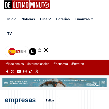
Inicio
Noticias
Cine
Loterías
Finanzas
TV
ES
|
EN
Nacionales
Internacionales
Economía
Entretenimiento
Deport
empresas