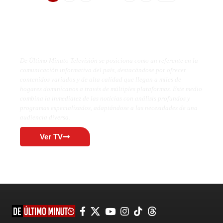
De Último Minuto TV
De Último Minuto Televisión se posiciona como un referente en la
comunicación informativa del país, destacándose por ofrecer
contenidos variados y de alta calidad que llegan a miles de
hogares dominicanos a través de múltiples plataformas. Este medio
combina la inmediatez de las noticias con análisis profundos y
programas especializados, adaptándose a las necesidades de una
audiencia diversa.
Ver TV