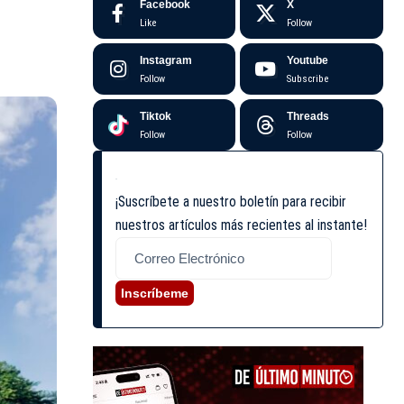
Facebook
X
Like
Follow
Instagram
Youtube
Follow
Subscribe
Tiktok
Threads
Follow
Follow
¡Suscríbete a nuestro boletín para recibir
nuestros artículos más recientes al instante!
Inscríbeme