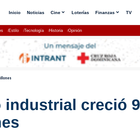
Inicio
Noticias
Cine
Loterías
Finanzas
TV
es
Estilo
Tecnología
Historia
Opinión
illones
 industrial creció 
nes