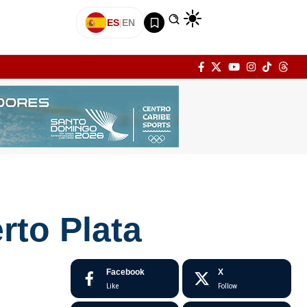
ES
|
EN
rto Plata
Facebook
X
Like
Follow