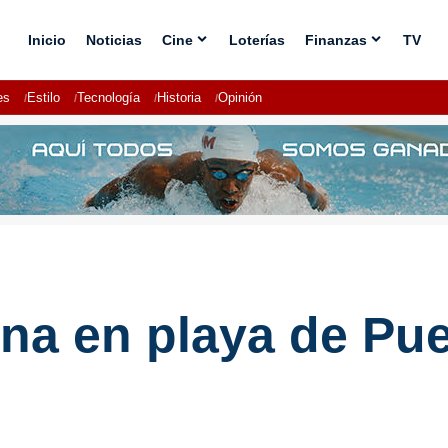
Inicio
Noticias
Cine
Loterías
Finanzas
TV
es
Estilo
Tecnología
Historia
Opinión
na en playa de Pue