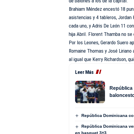
de balones a los de la capital.
Brahiam Méndez encestó 18 punt
asistencias y 4 tableros, Jordan 
cada uno, y Adris De León 11 con 
hija Abril. Florent Thamba no se
Por los Leones, Gerardo Suero ap
Romaine Thomas y José Liriano a
al igual que Kerry Richardson, q
Leer Más
República 
baloncest
República Dominicana con
República Dominicana venc
en basquet 3×3