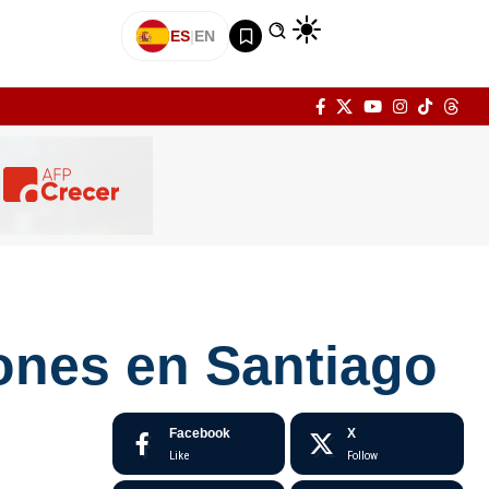
ES
|
EN
ones en Santiago
Facebook
X
Like
Follow