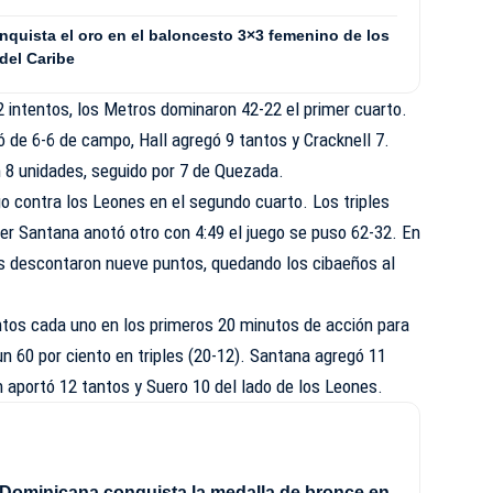
quista el oro en el baloncesto 3×3 femenino de los
del Caribe
2 intentos, los Metros dominaron 42-22 el primer cuarto.
ó de 6-6 de campo, Hall agregó 9 tantos y Cracknell 7.
8 unidades, seguido por 7 de Quezada.
o contra los Leones en el segundo cuarto. Los triples
er Santana anotó otro con 4:49 el juego se puso 62-32. En
inos descontaron nueve puntos, quedando los cibaeños al
.
untos cada uno en los primeros 20 minutos de acción para
un 60 por ciento en triples (20-12). Santana agregó 11
 aportó 12 tantos y Suero 10 del lado de los Leones.
Dominicana conquista la medalla de bronce en