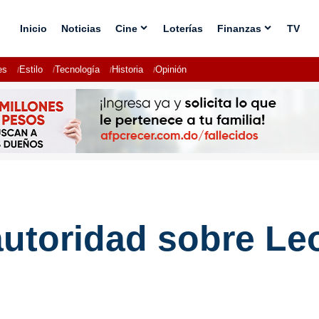
Inicio
Noticias
Cine
Loterías
Finanzas
TV
es
Estilo
Tecnología
Historia
Opinión
utoridad sobre Le