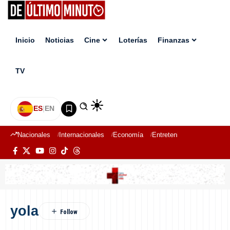
Inicio
Noticias
Cine
Loterías
Finanzas
TV
ES
|
EN
Nacionales
Internacionales
Economía
Entretenimiento
Deport
yola