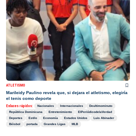
ATLETISMO
Marileidy Paulino revela que, si dejara el atletismo, elegiría
el tenis como deporte
Enlaces rápidos:
Nacionales
Internacionales
Deultimominuto
República Dominicana
Entretenimiento
ElPeriódicodelaVerdad
Deportes
Estilo
Economía
Estados Unidos
Luis Abinader
Béisbol
portada
Grandes Ligas
MLB