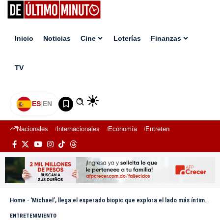
Inicio
Noticias
Cine
Loterías
Finanzas
TV
ES
|
EN
Nacionales
Internacionales
Economía
Entretenimiento
Deport
Home
-
‘Michael’, llega el esperado biopic que explora el lado más íntimo del rey del pop
ENTRETENIMIENTO