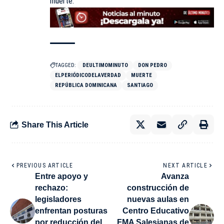
muerte.
TAGGED:
DEULTIMOMINUTO
DON PEDRO
ELPERIÓDICODELAVERDAD
MUERTE
REPÚBLICA DOMINICANA
SANTIAGO
Share This Article
PREVIOUS ARTICLE
NEXT ARTICLE
Entre apoyo y
Avanza
rechazo:
construcción de
legisladores
nuevas aulas en
enfrentan posturas
Centro Educativo
por reducción del
FMA Salesianas de