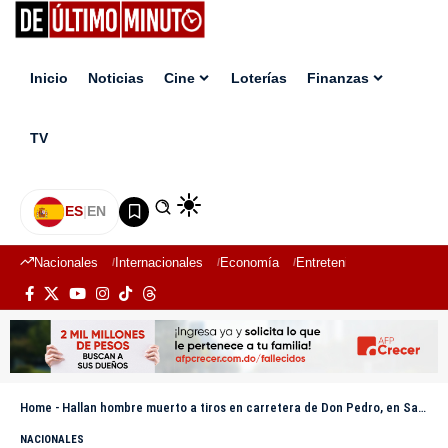
Inicio
Noticias
Cine
Loterías
Finanzas
TV
ES
|
EN
Nacionales
Internacionales
Economía
Entretenimiento
Deport
Home
-
Hallan hombre muerto a tiros en carretera de Don Pedro, en Santiago
NACIONALES