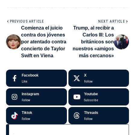
PREVIOUS ARTICLE
NEXT ARTICLE
Comienza el juicio
Trump, al recibir a
contra dos jóvenes
Carlos III: Los
por atentado contra
británicos son
concierto de Taylor
nuestros «amigos
Swift en Viena
más cercanos»
Facebook
X
Like
Follow
Instagram
Youtube
Follow
Subscribe
Tiktok
Threads
Follow
Follow