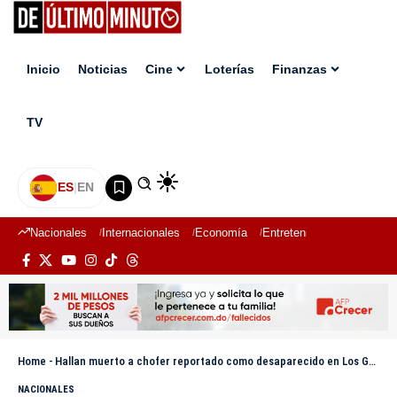
Inicio
Noticias
Cine
Loterías
Finanzas
TV
ES
|
EN
Nacionales
Internacionales
Economía
Entretenimiento
Deport
Home
-
Hallan muerto a chofer reportado como desaparecido en Los Guaricanos
NACIONALES