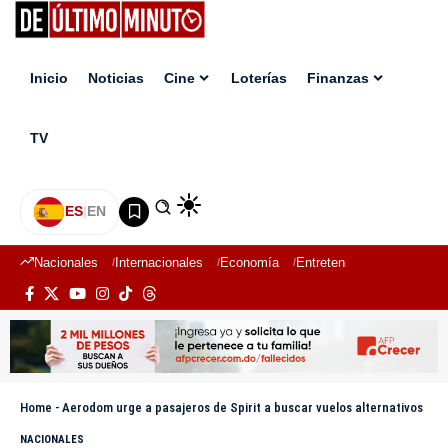
Inicio
Noticias
Cine
Loterías
Finanzas
TV
ES
|
EN
Nacionales
Internacionales
Economía
Entretenimiento
Deport
Home
-
Aerodom urge a pasajeros de Spirit a buscar vuelos alternativos
NACIONALES