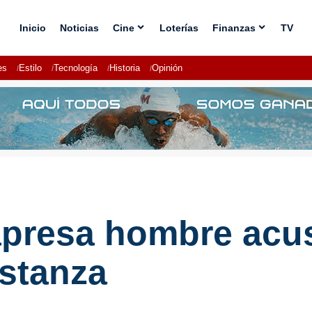
Inicio
Noticias
Cine
Loterías
Finanzas
TV
es
Estilo
Tecnología
Historia
Opinión
 apresa hombre acu
stanza