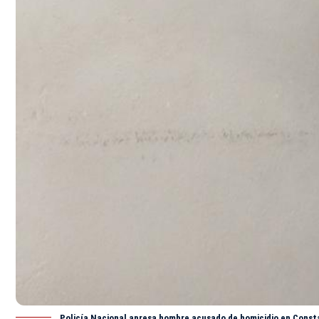
Policía Nacional apresa hombre acusado de homicidio en Cons