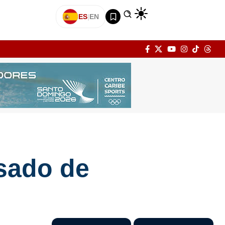
ES
|
EN
sado de