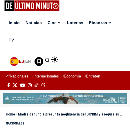
Inicio
Noticias
Cine
Loterías
Finanzas
TV
ES
|
EN
Nacionales
Internacionales
Economía
Entretenimiento
Deport
Home
-
Madre denuncia presunta negligencia del DICRIM y asegura su hijo lleva tres meses preso con expediente “falso”
NACIONALES