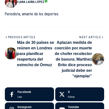
By
ANA LAURA LÓPEZ
Periodista, amante de los deportes.
PREVIOUS ARTICLE
NEXT ARTICLE
Más de 30 países se
Aplazan medida de
reúnen en Londres
coerción por muerte
para planificar
de chofer recolector
reapertura del
de basura; Martínez
estrecho de Ormuz
Brito dice proceso
judicial debe ser
“ejemplar”
Facebook
X
Like
Follow
Instagram
Youtube