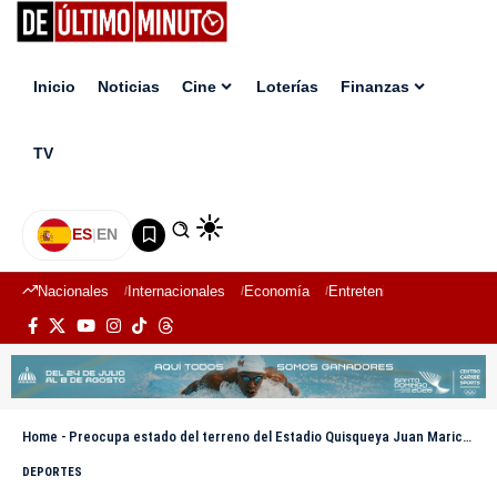
Inicio
Noticias
Cine
Loterías
Finanzas
TV
ES
|
EN
Nacionales
Internacionales
Economía
Entretenimiento
Deport
Home
-
Preocupa estado del terreno del Estadio Quisqueya Juan Marichal pese a inversión reciente de USD$500,000
DEPORTES