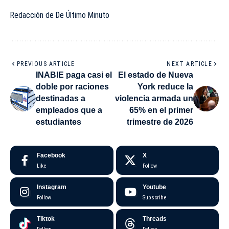
Redacción de De Último Minuto
PREVIOUS ARTICLE
NEXT ARTICLE
INABIE paga casi el
El estado de Nueva
doble por raciones
York reduce la
destinadas a
violencia armada un
empleados que a
65% en el primer
estudiantes
trimestre de 2026
Facebook
X
Like
Follow
Instagram
Youtube
Follow
Subscribe
Tiktok
Threads