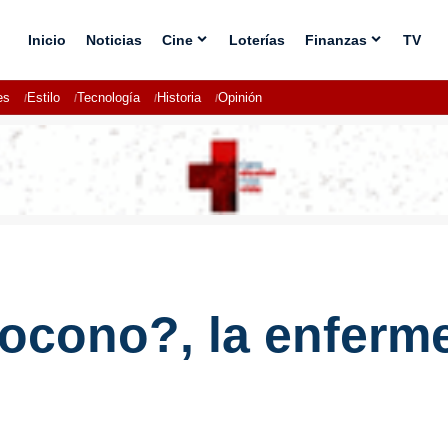
Inicio
Noticias
Cine
Loterías
Finanzas
TV
es
Estilo
Tecnología
Historia
Opinión
tocono?, la enferm