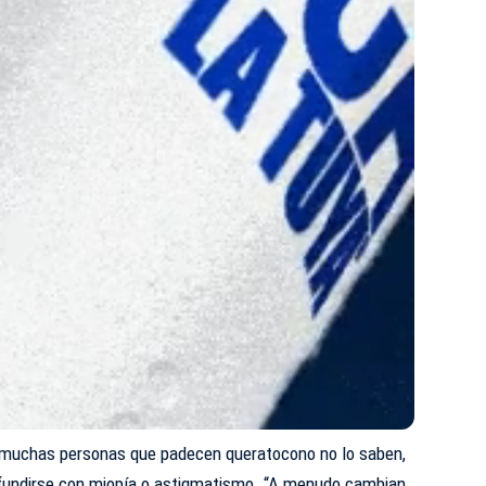
e muchas personas que padecen queratocono no lo saben,
fundirse con miopía o astigmatismo. “A menudo cambian