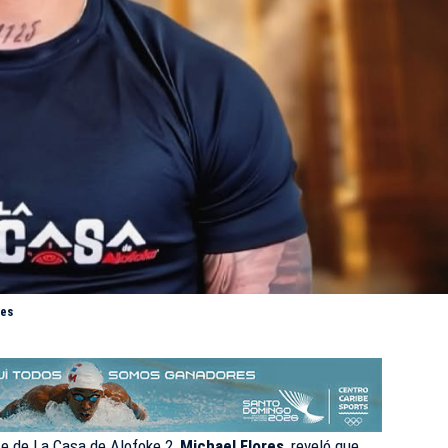
res
nte de La Casa de Alofoke 2,
Michael Flores
, reveló que