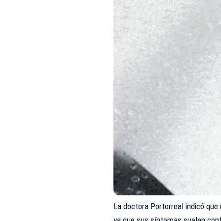
La doctora Portorreal indicó qu
ya que sus síntomas suelen con