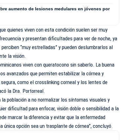
obre aumento de lesiones medulares en jóvenes por
que quienes viven con esta condición suelen ser muy
 frecuencia y presentan dificultades para ver de noche, ya
e perciben “muy estrelladas” y pueden deslumbrarlos al
e la visión.
dominicanos viven con queratocono sin saberlo. La buena
tos avanzados que permiten estabilizar la córnea y
 segura, como el crosslinking corneal y los lentes de
acó la Dra. Portorreal.
a la población a no normalizar los síntomas visuales y
er dificultad para enfocar, visión doble o sensibilidad a la
ede marcar la diferencia y evitar que la enfermedad
a única opción sea un trasplante de córnea”, concluyó.