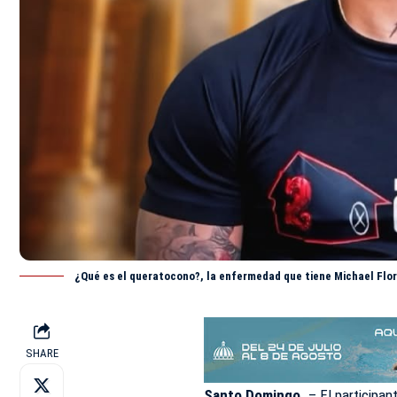
¿Qué es el queratocono?, la enfermedad que tiene Michael Flo
SHARE
Santo Domingo.
– El participa