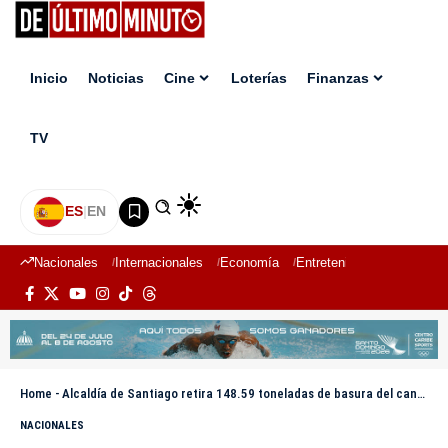
Inicio
Noticias
Cine
Loterías
Finanzas
TV
ES
|
EN
Nacionales
Internacionales
Economía
Entretenimiento
Deport
Home
-
Alcaldía de Santiago retira 148.59 toneladas de basura del canal Monsieur Bogaert en La Otra Banda
NACIONALES