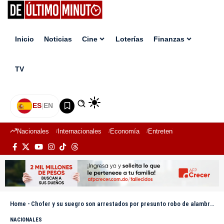
Inicio
Noticias
Cine
Loterías
Finanzas
TV
ES
|
EN
Nacionales
Internacionales
Economía
Entretenimiento
Deport
Home
-
Chofer y su suegro son arrestados por presunto robo de alambres industriales en zona franca de Santiago
NACIONALES