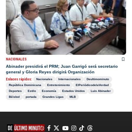
NACIONALES
Abinader presidirá el PRM; Juan Garrigó será secretario
general y Gloria Reyes dirigirá Organización
Enlaces rápidos:
Nacionales
Internacionales
Deultimominuto
República Dominicana
Entretenimiento
ElPeriódicodelaVerdad
Deportes
Estilo
Economía
Estados Unidos
Luis Abinader
Béisbol
portada
Grandes Ligas
MLB