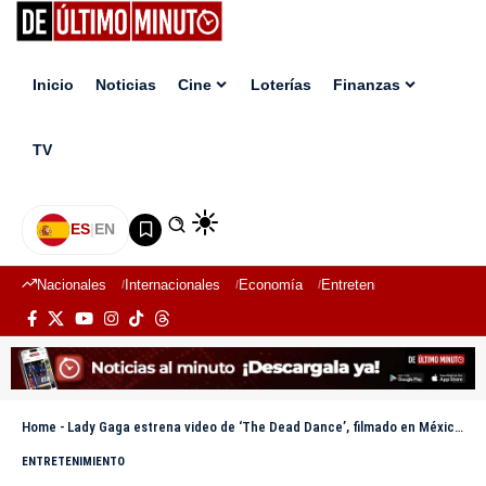
Inicio
Noticias
Cine
Loterías
Finanzas
TV
ES
|
EN
Nacionales
Internacionales
Economía
Entretenimiento
Deport
Home
-
Lady Gaga estrena video de ‘The Dead Dance’, filmado en México y dirigido por Tim Burton
ENTRETENIMIENTO