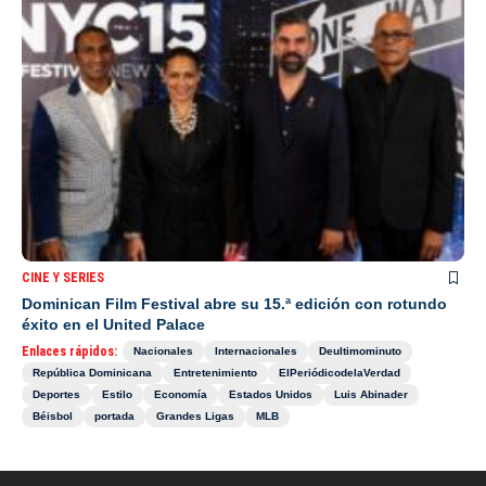
CINE Y SERIES
Dominican Film Festival abre su 15.ª edición con rotundo
éxito en el United Palace
Enlaces rápidos:
Nacionales
Internacionales
Deultimominuto
República Dominicana
Entretenimiento
ElPeriódicodelaVerdad
Deportes
Estilo
Economía
Estados Unidos
Luis Abinader
Béisbol
portada
Grandes Ligas
MLB