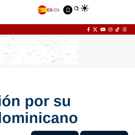
ES
|
EN
ión por su
 dominicano