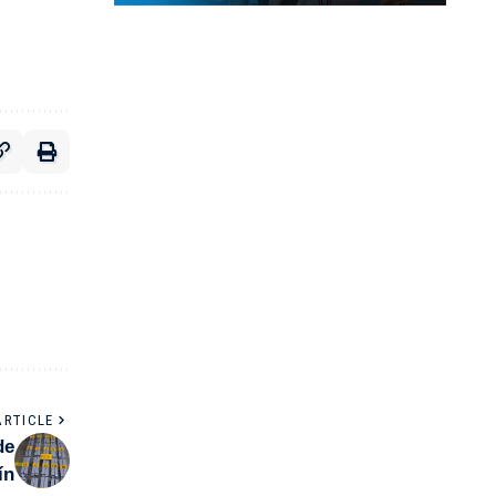
ARTICLE
de
ín