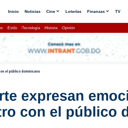
Inicio
Noticias
Cine
Loterías
Finanzas
TV
es
Estilo
Tecnología
Historia
Opinión
on el público dominicano
orte expresan emoc
ro con el público