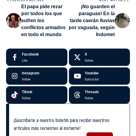
PREVIOUS ARTICLE
NEXT ARTICLE
El papa pide rezar
¡No guarden el
por todos los que
paraguas! En la
sufren los
tarde caerán lluvias
conflictos armados
por vaguada, según
en todo el mundo
Indomet
Facebook
X
Like
Follow
Instagram
Youtube
Follow
Subscribe
Tiktok
Threads
Follow
Follow
¡Suscríbete a nuestro boletín para recibir nuestros
artículos más recientes al instante!