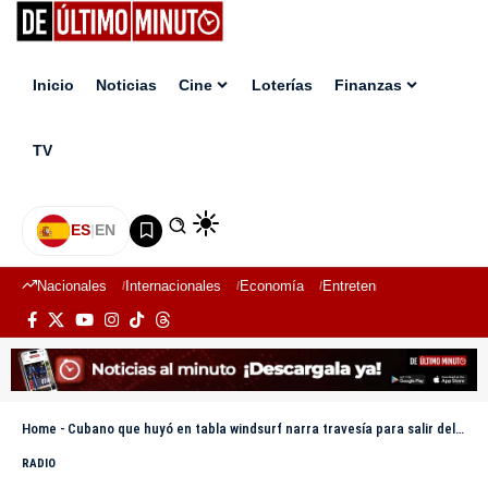
Inicio
Noticias
Cine
Loterías
Finanzas
TV
ES
|
EN
Nacionales
Internacionales
Economía
Entretenimiento
Deport
Home
-
Cubano que huyó en tabla windsurf narra travesía para salir del país
RADIO