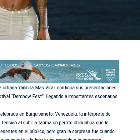
 urbana Yailin la Más Viral, continúa sus presentaciones
stival “Dembow Fest”, llegando a importantes escenarios
elebrada en Barquisimeto, Venezuela, la intérprete de
tensión al subir a tarima un perrito chihuahua que le
esentes en el público, pero gran la sorpresa fue cuando
s se asustó y le lanzó una mordida a la cantante.