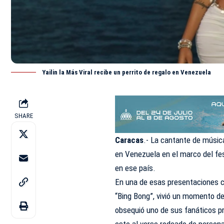
Yailin la Más Viral recibe un perrito de regalo en Venezuela
SHARE
Caracas
.- La cantante de música
en Venezuela en el marco del fe
en ese país.
En una de esas presentaciones c
“Bing Bong”, vivió un momento de 
obsequió uno de sus fanáticos pr
este al verse rodeado de persona