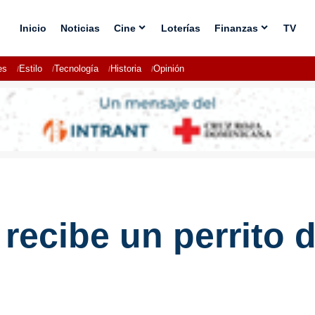
Inicio
Noticias
Cine
Loterías
Finanzas
TV
es
Estilo
Tecnología
Historia
Opinión
l recibe un perrito 