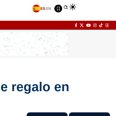
ES
|
EN
de regalo en