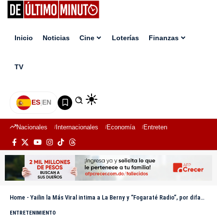
Inicio
Noticias
Cine
Loterías
Finanzas
TV
ES
|
EN
Nacionales
Internacionales
Economía
Entretenimiento
Deport
Home
-
Yailin la Más Viral intima a La Berny y “Fogaraté Radio”, por difamación
ENTRETENIMIENTO