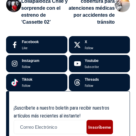
Lollapalooza Chile y
cobertura para
sorprende con el
atenciones médicas
estreno de
por accidentes de
‘Cassette 02’
tránsito
Facebook
X
Like
Follow
Instagram
Youtube
Follow
Subscribe
Tiktok
Threads
Follow
Follow
¡Suscríbete a nuestro boletín para recibir nuestros
artículos más recientes al instante!
Inscríbeme