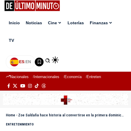
Inicio
Noticias
Cine
Loterías
Finanzas
TV
ES
|
EN
Nacionales
Internacionales
Economía
Entretenimiento
Deport
Home
-
Zoe Saldaña hace historia al convertirse en la primera dominicana en ganar un Óscar
ENTRETENIMIENTO