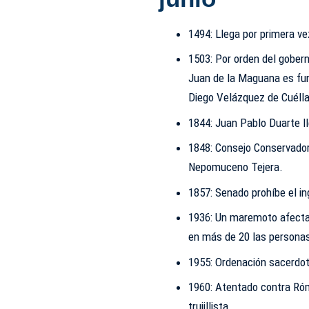
1494: Llega por primera ve
1503: Por orden del gobern
Juan de la Maguana es fund
Diego Velázquez de Cuélla
1844: Juan Pablo Duarte l
1848: Consejo Conservador
Nepomuceno Tejera.
1857: Senado prohíbe el in
1936: Un maremoto afecta 
en más de 20 las personas
1955: Ordenación sacerdot
1960: Atentado contra Róm
trujillista.