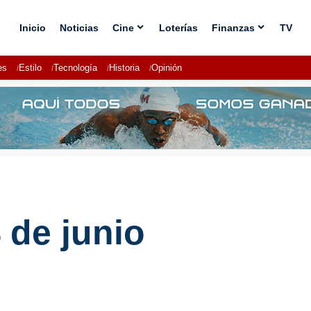
Inicio
Noticias
Cine
Loterías
Finanzas
TV
es
Estilo
Tecnología
Historia
Opinión
 de junio