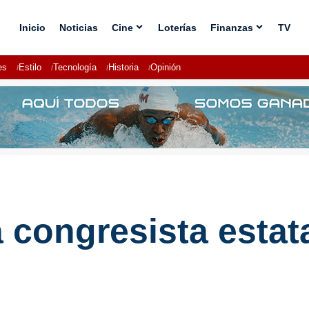
Inicio
Noticias
Cine
Loterías
Finanzas
TV
es
Estilo
Tecnología
Historia
Opinión
a congresista esta