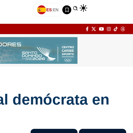
ES
|
EN
tal demócrata en