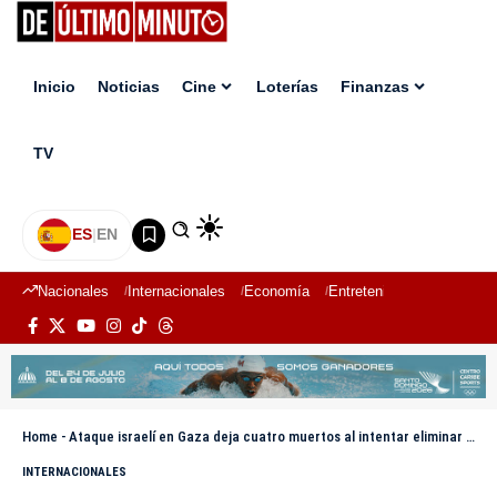
Inicio
Noticias
Cine
Loterías
Finanzas
TV
ES
|
EN
Nacionales
Internacionales
Economía
Entretenimiento
Deport
Home
-
Ataque israelí en Gaza deja cuatro muertos al intentar eliminar a líder de Hamás
INTERNACIONALES