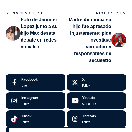
PREVIOUS ARTICLE
NEXT ARTICLE
Foto de Jennifer
Madre denuncia su
Lopez junto a su
hijo fue apresado
hijo Max desata
injustamente; pide
debate en redes
investigar
sociales
verdaderos
responsables de
secuestro
Facebook
X
Like
Follow
Instagram
Youtube
Follow
Subscribe
Tiktok
Threads
Follow
Follow