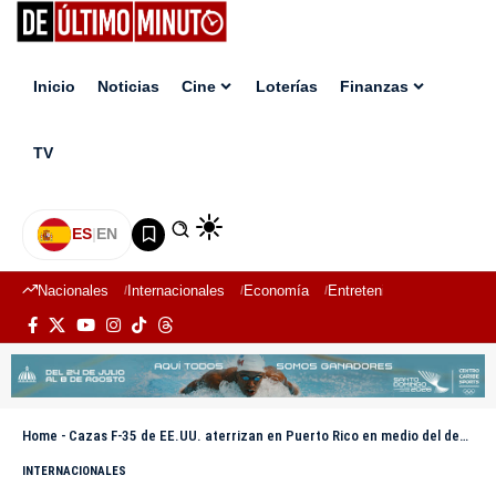
Inicio
Noticias
Cine
Loterías
Finanzas
TV
ES
|
EN
Nacionales
Internacionales
Economía
Entretenimiento
Deport
Home
-
Cazas F-35 de EE.UU. aterrizan en Puerto Rico en medio del despliegue militar en el Caribe
INTERNACIONALES