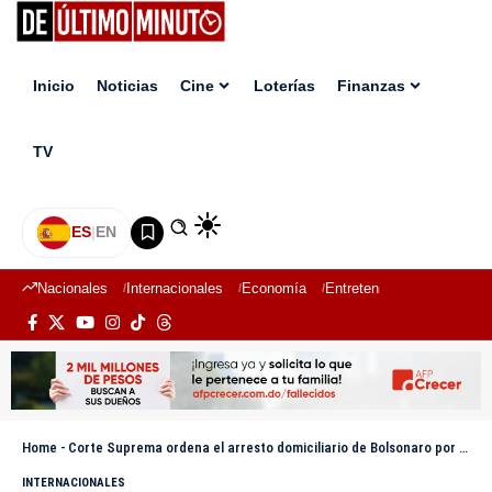
Inicio
Noticias
Cine
Loterías
Finanzas
TV
ES
|
EN
Nacionales
Internacionales
Economía
Entretenimiento
Deport
Home
-
Corte Suprema ordena el arresto domiciliario de Bolsonaro por incumplir las restricciones
INTERNACIONALES