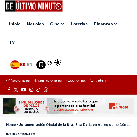
Inicio
Noticias
Cine
Loterías
Finanzas
TV
ES
|
EN
Nacionales
Internacionales
Economía
Entretenimiento
Deport
Home
-
Juramentación Oficial de la Dra. Elsa De León Abreu como Cónsul General en Hamburgo, Alemania
INTERNACIONALES