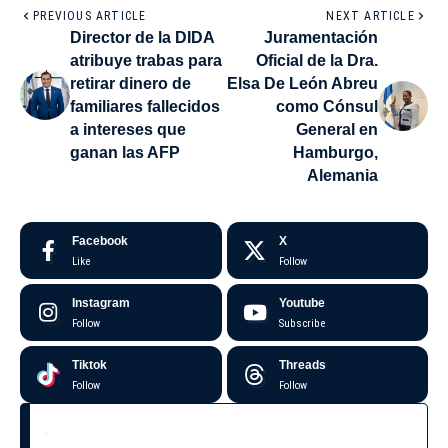
PREVIOUS ARTICLE
NEXT ARTICLE
Director de la DIDA
Juramentación
atribuye trabas para
Oficial de la Dra.
retirar dinero de
Elsa De León Abreu
familiares fallecidos
como Cónsul
a intereses que
General en
ganan las AFP
Hamburgo,
Alemania
Facebook
X
Like
Follow
Instagram
Youtube
Follow
Subscribe
Tiktok
Threads
Follow
Follow