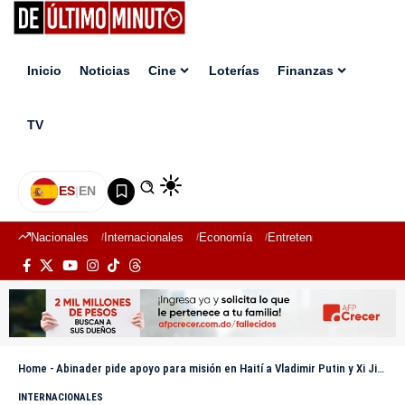
Inicio
Noticias
Cine
Loterías
Finanzas
TV
ES
|
EN
Nacionales
Internacionales
Economía
Entretenimiento
Deport
Home
-
Abinader pide apoyo para misión en Haití a Vladimir Putin y Xi Jinping
INTERNACIONALES