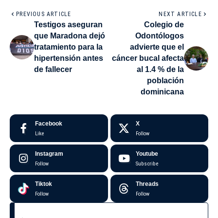
PREVIOUS ARTICLE
NEXT ARTICLE
Testigos aseguran
Colegio de
que Maradona dejó
Odontólogos
tratamiento para la
advierte que el
hipertensión antes
cáncer bucal afecta
de fallecer
al 1.4 % de la
población
dominicana
Facebook
X
Like
Follow
Instagram
Youtube
Follow
Subscribe
Tiktok
Threads
Follow
Follow