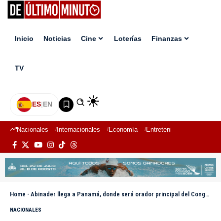
Inicio
Noticias
Cine
Loterías
Finanzas
TV
ES
|
EN
Nacionales
Internacionales
Economía
Entretenimiento
Deport
Home
-
Abinader llega a Panamá, donde será orador principal del Congreso Mundial de Zonas Francas
NACIONALES