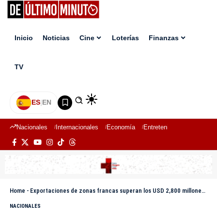
Inicio
Noticias
Cine
Loterías
Finanzas
TV
ES
|
EN
Nacionales
Internacionales
Economía
Entretenimiento
Deport
Home
-
Exportaciones de zonas francas superan los USD 2,800 millones en el primer cuatrimestre de 2026
NACIONALES