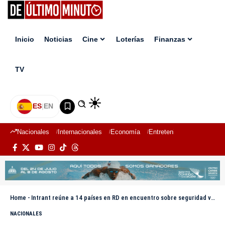
Inicio
Noticias
Cine
Loterías
Finanzas
TV
ES
|
EN
Nacionales
Internacionales
Economía
Entretenimiento
Deport
Home
-
Intrant reúne a 14 países en RD en encuentro sobre seguridad vial
NACIONALES