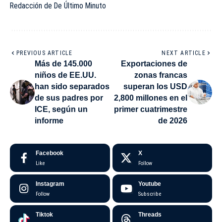
Redacción de De Último Minuto
PREVIOUS ARTICLE
NEXT ARTICLE
Más de 145.000
Exportaciones de
niños de EE.UU.
zonas francas
han sido separados
superan los USD
de sus padres por
2,800 millones en el
ICE, según un
primer cuatrimestre
informe
de 2026
Facebook
X
Like
Follow
Instagram
Youtube
Follow
Subscribe
Tiktok
Threads