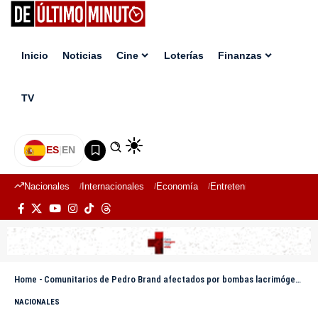
Inicio
Noticias
Cine
Loterías
Finanzas
TV
ES
|
EN
Nacionales
Internacionales
Economía
Entretenimiento
Deport
Home
-
Comunitarios de Pedro Brand afectados por bombas lacrimógenas durante manifestación
NACIONALES