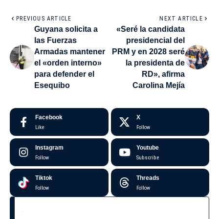
PREVIOUS ARTICLE
NEXT ARTICLE
Guyana solicita a
«Seré la candidata
las Fuerzas
presidencial del
Armadas mantener
PRM y en 2028 seré
el «orden interno»
la presidenta de
para defender el
RD», afirma
Esequibo
Carolina Mejía
Facebook
X
Like
Follow
Instagram
Youtube
Follow
Subscribe
Tiktok
Threads
Follow
Follow