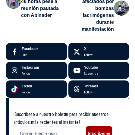
48 horas pese a
afectados por
reunión pautada
bombas
con Abinader
lacrimógenas
durante
manifestación
Facebook
X
Like
Follow
Instagram
Youtube
Follow
Subscribe
Tiktok
Threads
Follow
Follow
¡Suscríbete a nuestro boletín para recibir nuestros
artículos más recientes al instante!
Inscríbeme