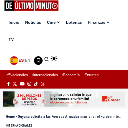
Inicio
Noticias
Cine
Loterías
Finanzas
TV
ES
|
EN
Nacionales
Internacionales
Economía
Entretenimiento
Deport
Home
-
Guyana solicita a las Fuerzas Armadas mantener el «orden interno» para defender el Esequibo
INTERNACIONALES