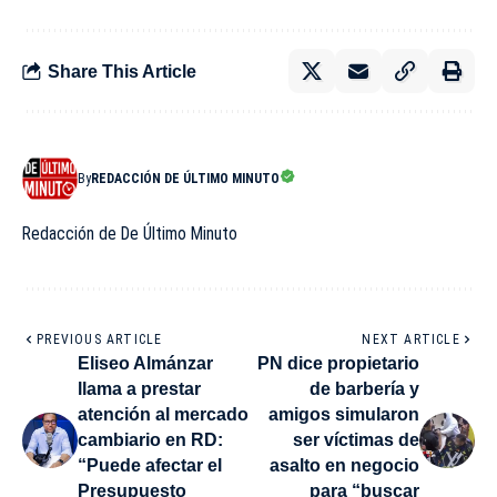
Share This Article
By
REDACCIÓN DE ÚLTIMO MINUTO
Redacción de De Último Minuto
PREVIOUS ARTICLE
NEXT ARTICLE
Eliseo Almánzar
PN dice propietario
llama a prestar
de barbería y
atención al mercado
amigos simularon
cambiario en RD:
ser víctimas de
“Puede afectar el
asalto en negocio
Presupuesto
para “buscar