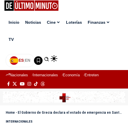
Inicio
Noticias
Cine
Loterías
Finanzas
TV
ES
|
EN
Nacionales
Internacionales
Economía
Entretenimiento
Deport
Home
-
El Gobierno de Grecia declara el estado de emergencia en Santorini por los terremotos
INTERNACIONALES