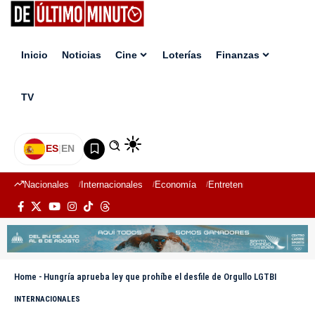
Inicio
Noticias
Cine
Loterías
Finanzas
TV
ES
|
EN
Nacionales
Internacionales
Economía
Entretenimiento
Deport
Home
-
Hungría aprueba ley que prohíbe el desfile de Orgullo LGTBI
INTERNACIONALES