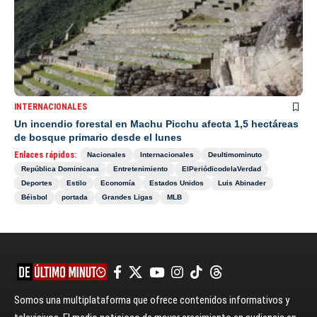
INTERNACIONALES
Un incendio forestal en Machu Picchu afecta 1,5 hectáreas
de bosque primario desde el lunes
Enlaces rápidos:
Nacionales
Internacionales
Deultimominuto
República Dominicana
Entretenimiento
ElPeriódicodelaVerdad
Deportes
Estilo
Economía
Estados Unidos
Luis Abinader
Béisbol
portada
Grandes Ligas
MLB
Somos una multiplataforma que ofrece contenidos informativos y