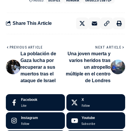
TAGGED:
DESFILE
HUNGRÍA
ORGULLO LGBTQ+
Share This Article
PREVIOUS ARTICLE
NEXT ARTICLE
La población de
Una joven muerta y
Gaza lucha por
varios heridos tras
recuperar a sus
un atropello
muertos tras el
múltiple en el centro
ataque de Israel
de Londres
Facebook
X
Like
Follow
Instagram
Youtube
Follow
Subscribe