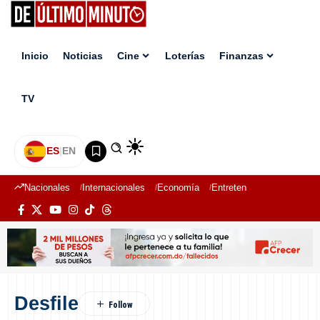
Inicio
Noticias
Cine
Loterías
Finanzas
TV
ES
|
EN
Nacionales
Internacionales
Economía
Entretenimiento
Deport
Desfile