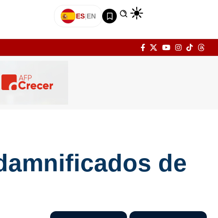
ES
|
EN
damnificados de