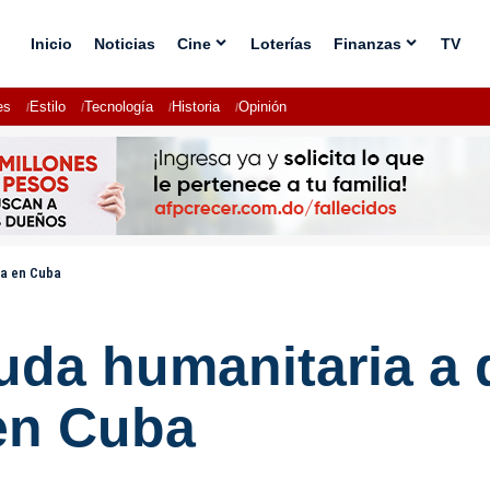
Inicio
Noticias
Cine
Loterías
Finanzas
TV
es
Estilo
Tecnología
Historia
Opinión
sa en Cuba
uda humanitaria a 
en Cuba