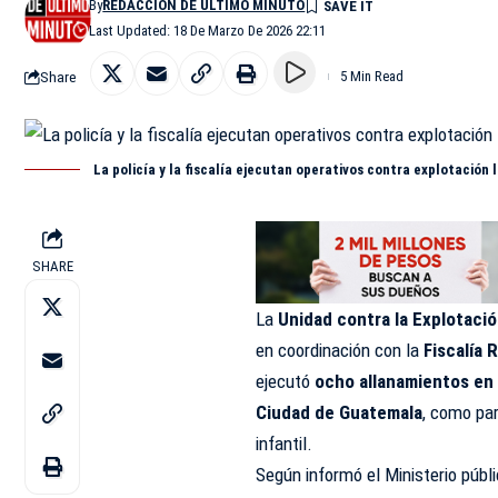
By
REDACCIÓN DE ÚLTIMO MINUTO
Last Updated: 18 De Marzo De 2026 22:11
Share
5 Min Read
La policía y la fiscalía ejecutan operativos contra explotación
SHARE
La
Unidad contra la Explotació
en coordinación con la
Fiscalía 
ejecutó
ocho allanamientos en 
Ciudad de Guatemala
, como par
infantil.
Según informó el Ministerio públi