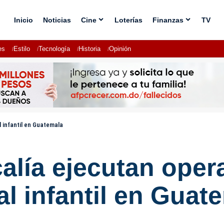
Inicio
Noticias
Cine
Loterías
Finanzas
TV
es
Estilo
Tecnología
Historia
Opinión
l infantil en Guatemala
scalía ejecutan oper
al infantil en Guat