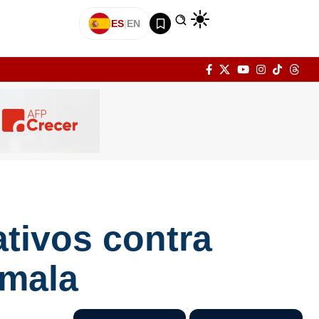
ES
|
EN
ativos contra
emala