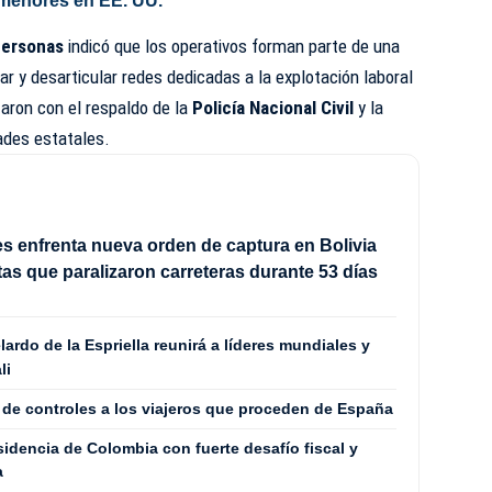
 menores en EE. UU.
 Personas
indicó que los operativos forman parte de una
car y desarticular redes dedicadas a la explotación laboral
taron con el respaldo de la
Policía Nacional Civil
y la
ades estatales.
s enfrenta nueva orden de captura en Bolivia
tas que paralizaron carreteras durante 53 días
rdo de la Espriella reunirá a líderes mundiales y
li
 de controles a los viajeros que proceden de España
sidencia de Colombia con fuerte desafío fiscal y
a