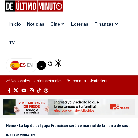
Inicio
Noticias
Cine
Loterías
Finanzas
TV
ES
|
EN
Nacionales
Internacionales
Economía
Entretenimiento
Deport
Home
-
La lápida del papa Francisco será de mármol de la tierra de sus antepasados italianos
INTERNACIONALES