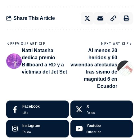
Share This Article
PREVIOUS ARTICLE
NEXT ARTICLE
Natti Natasha
Al menos 20
dedica premio
heridos y 60
Billboard a RD y a
viviendas afectadas
víctimas del Jet Set
tras sismo de
magnitud 6 en
Ecuador
Facebook
X
Like
Follow
Instagram
Youtube
Follow
Subscribe