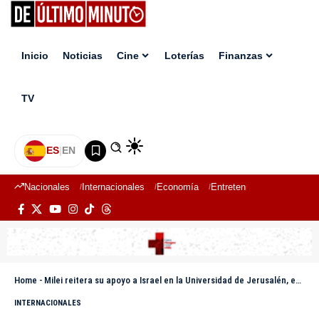
Inicio
Noticias
Cine
Loterías
Finanzas
TV
ES
|
EN
Nacionales
Internacionales
Economía
Entretenimiento
Deport
Home
-
Milei reitera su apoyo a Israel en la Universidad de Jerusalén, entre vítores y protestas
INTERNACIONALES