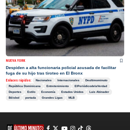
NUEVA YORK
Despiden a alta funcionaria policial acusada de facilitar
fuga de su hijo tras tiroteo en El Bronx
Enlaces rápidos:
Nacionales
Internacionales
Deultimominuto
República Dominicana
Entretenimiento
ElPeriódicodelaVerdad
Deportes
Estilo
Economía
Estados Unidos
Luis Abinader
Béisbol
portada
Grandes Ligas
MLB