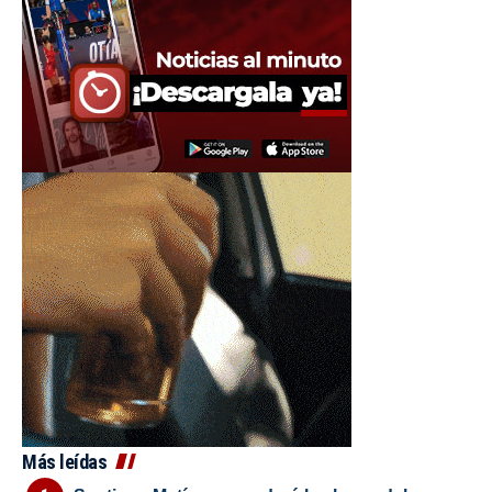
Más leídas