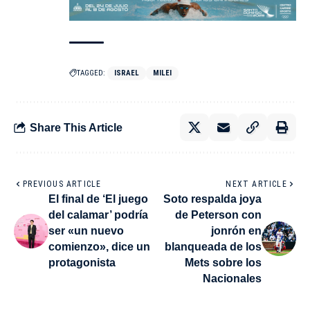
TAGGED:
ISRAEL
MILEI
Share This Article
PREVIOUS ARTICLE
NEXT ARTICLE
El final de ‘El juego
Soto respalda joya
del calamar’ podría
de Peterson con
ser «un nuevo
jonrón en
comienzo», dice un
blanqueada de los
protagonista
Mets sobre los
Nacionales