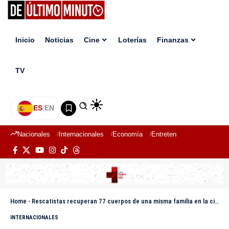
Inicio
Noticias
Cine
Loterías
Finanzas
TV
ES
|
EN
Nacionales
Internacionales
Economía
Entretenimiento
Deport
Home
-
Rescatistas recuperan 77 cuerpos de una misma familia en la ciudad de Gaza
INTERNACIONALES