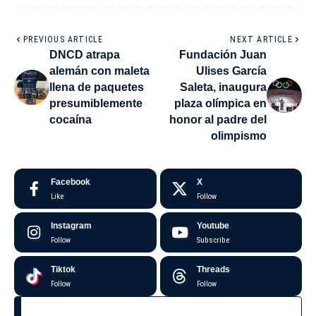
PREVIOUS ARTICLE
NEXT ARTICLE
DNCD atrapa
Fundación Juan
alemán con maleta
Ulises García
llena de paquetes
Saleta, inaugura
presumiblemente
plaza olímpica en
cocaína
honor al padre del
olimpismo
Facebook
X
Like
Follow
Instagram
Youtube
Follow
Subscribe
Tiktok
Threads
Follow
Follow