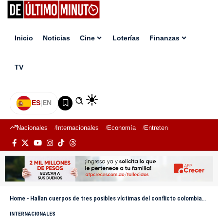
Inicio
Noticias
Cine
Loterías
Finanzas
TV
ES
|
EN
Nacionales
Internacionales
Economía
Entretenimiento
Deport
Home
-
Hallan cuerpos de tres posibles víctimas del conflicto colombiano en obra de una carretera
INTERNACIONALES