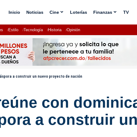
Inicio
Noticias
Cine
Loterías
Finanzas
TV
es
Estilo
Tecnología
Historia
Opinión
iáspora a construir un nuevo proyecto de nación
reúne con dominic
pora a construir u